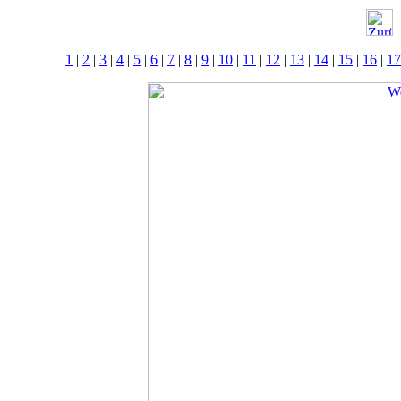
1
|
2
|
3
|
4
|
5
|
6
|
7
|
8
|
9
|
10
|
11
|
12
|
13
|
14
|
15
|
16
|
17